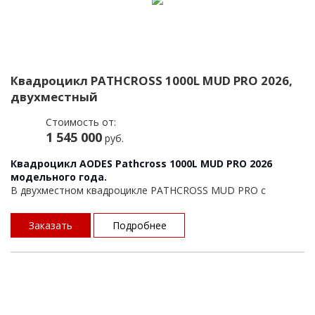
Квадроцикл PATHCROSS 1000L MUD PRO 2026,
двухместный
Стоимость от:
1 545 000
руб.
Квадроцикл AODES Pathcross 1000L MUD PRO 2026
модельного года.
В двухместном квадроцикле PATHCROSS MUD PRO с
двигателем 1000 см³: выносной радиатор со шноркелями,
новый дизайн передней части, обновленная оптика, 10,25-
Заказать
Подробнее
дюймовый дисплей на приборной панели с индикацией
основных параметров.
Усовершенствованная версия квадроцикла для любителей
экстрима!