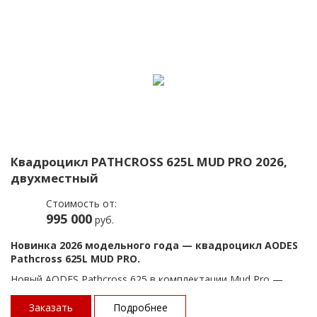
Стандартный и усовершенствованный квадроцикл для
комфортных путешествий по бездорожью и выполнении
разных хозяйственных задач.
Квадроцикл PATHCROSS 625L MUD PRO 2026,
двухместный
Стоимость от:
995 000
руб.
Новинка 2026 модельного года — квадроцикл AODES
Pathcross 625L MUD PRO.
Новый AODES Pathcross 625 в комплектации Mud Pro —
повелитель бездорожья, заточенный под грязь, болота и
жёсткие маршруты в сегменте квадроциклов с двигателями
Заказать
Подробнее