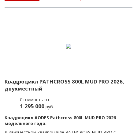
до 650 см³.
Это уже не прогулочный квадроцикл с одноцилиндровым
двигателем — это модель для тех, кто ищет грязь
поглубже и маршруты поинтереснее. Комплектация
соответствующая: амортизаторы с регулировками, вынос
шноркелей, усилитель руля, 27" резина.
Данная модель подарит комфорт и эмоции как начинающим
квадроциклистам, так и для эксплуатации в формате
выходного дня и семейных выездов — все необходимое для
этого уже есть на квадроцикле.
Квадроцикл PATHCROSS 800L MUD PRO 2026,
двухместный
Стоимость от:
1 295 000
руб.
Квадроцикл AODES Pathcross 800L MUD PRO 2026
модельного года.
В двухместном квадроцикле PATHCROSS MUD PRO с