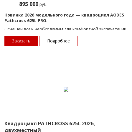
895 000
руб.
Новинка 2026 модельного года — квадроцикл AODES
Pathcross 625L PRO.
Оснащен всем необходимым для комфортной эксплуатации
и имеет продуманную и простую эргономику: багажные
площадки, передний не усиленный бампер, лебедку, зеркала
Заказать
Подробнее
заднего вида, фаркоп, алюминиевые диски.
Данная модель подарит комфорт и эмоции как начинающим
квадроциклистам, так и для эксплуатации в формате
выходного дня и семейных выездов — все необходимое для
этого уже есть на квадроцикле.
Квадроцикл PATHCROSS 625L 2026,
двухместный