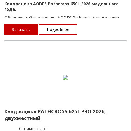
Квадроцикл AODES Pathcross 650L 2026 модельного
года.
Обновленный квадроцикл AODES Pathcross с двигателем
649 см³ и новым дизайном передней части, новой оптикой,
новым замком заднего багажного отсека. Модель
Заказать
Подробнее
оснащена LCD приборной панелью и электронным ключом
зажигания.
Стандартный и усовершенствованный квадроцикл для
комфортных путешествий по бездорожью и выполнении
разных хозяйственных задач.
Квадроцикл PATHCROSS 625L PRO 2026,
двухместный
Стоимость от: