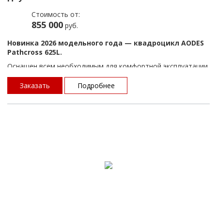
Стоимость от:
855 000
руб.
Новинка 2026 модельного года — квадроцикл AODES
Pathcross 625L.
Оснащен всем необходимым для комфортной эксплуатации
и имеет продуманную и простую эргономику: багажные
площадки, передний не усиленный бампер, лебедку, зеркала
Заказать
Подробнее
заднего вида, фаркоп, алюминиевые диски.
Данная модель подарит комфорт и эмоции как начинающим
квадроциклистам, так и для эксплуатации в формате
выходного дня и семейных выездов — все необходимое для
этого уже есть на квадроцикле.