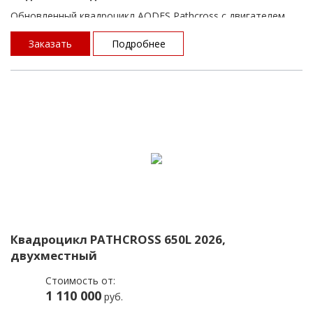
Обновленный квадроцикл AODES Pathcross с двигателем
649 см³ и новым дизайном передней части, новой оптикой,
новым замком заднего багажного отсека. Модель
Заказать
Подробнее
оснащена LCD приборной панелью и электронным ключом
зажигания.
Стандартный и усовершенствованный квадроцикл для
комфортных путешествий по бездорожью и выполнении
разных хозяйственных задач.
Квадроцикл PATHCROSS 650L 2026,
двухместный
Стоимость от:
1 110 000
руб.