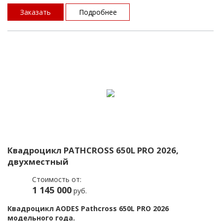
двигателем 800 см³: выносной радиатор со шноркелями,
новый дизайн передней части, обновленная оптика, 10,25-
Заказать
Подробнее
дюймовый дисплей на приборной панели с индикацией
основных параметров.
Усовершенствованная версия квадроцикла для любителей
экстрима!
Квадроцикл PATHCROSS 650L PRO 2026,
двухместный
Стоимость от:
1 145 000
руб.
Квадроцикл AODES Pathcross 650L PRO 2026
модельного года.